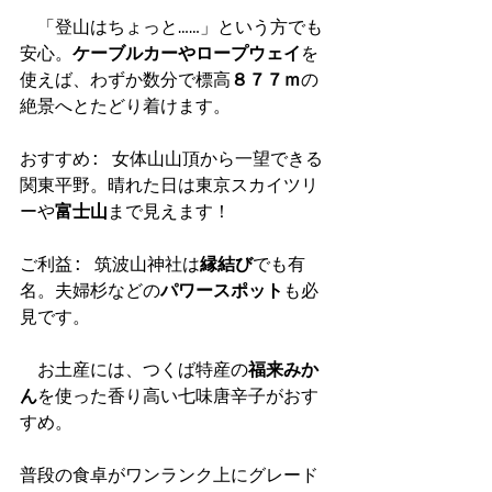
　「登山はちょっと……」という方でも
安心。
ケーブルカーやロープウェイ
を
使えば、わずか数分で標高
８７７ｍ
の
絶景へとたどり着けます。
おすすめ: 女体山山頂から一望できる
関東平野。晴れた日は東京スカイツリ
ーや
富士山
まで見えます！
ご利益: 筑波山神社は
縁結び
でも有
名。夫婦杉などの
パワースポット
も必
見です。
　お土産には、つくば特産の
福来みか
ん
を使った香り高い七味唐辛子がおす
すめ。
普段の食卓がワンランク上にグレード