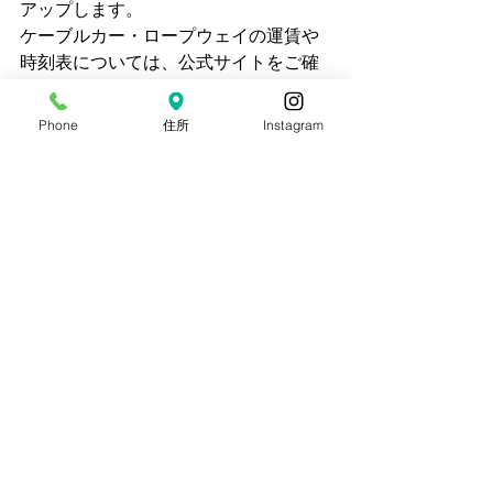
アップします。
ケーブルカー・ロープウェイの運賃や
時刻表については、公式サイトをご確
認ください。
Phone
住所
Instagram
筑波山ケーブルカー＆ロープウェイ
おわりに
　つくば市は、最先端の知的好奇心を
満たした後に、雄大な自然に包まれる
という贅沢な体験ができる街です。1日
満喫したあとは、ぜひフォンテーヌの
森で素敵なキャンプを。