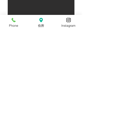
Phone
住所
Instagram
​宿泊/1棟料金​
ご予約
25000yen
​ビラコテージ
テーマは『おうちキャンプ』
屋外で焚き火やバーベキューを楽しんだ後は
室内でキャンプの続きを。
【面積】 11.5坪（38m2／LDK）
【ご利用】 室内ペット持込不可、室内禁煙、
【ルール】 屋外利用午後10時まで
室内家具の持ち出し不可
【定員】 大人4人、または親子で5人まで
◆キャンプ場シーズン料対象日＋5000円
​♦スーパーシーズン料対象日+8000円
【設備詳細】
■キッチン■
ガスコンロ、冷蔵庫、電子レンジ、