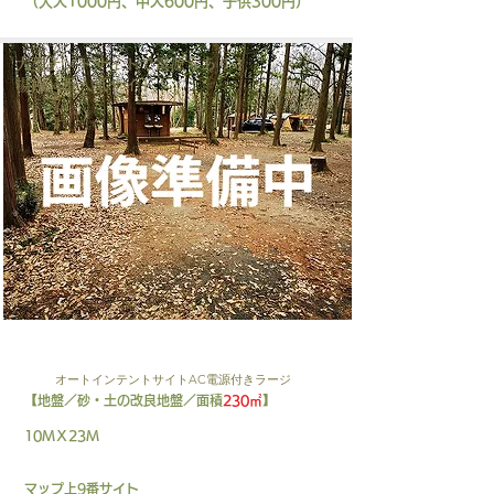
（大人1000円、中人600円、子供300円）
​大型テントサイトで電源もあり！
​場内一番人気サイト！
AT-AL-1
オートインテントサイトAC電源付きラージ
【地盤／砂・土の改良地盤／面積
230㎡
】
10ＭＸ23Ｍ
マップ上9番サイト