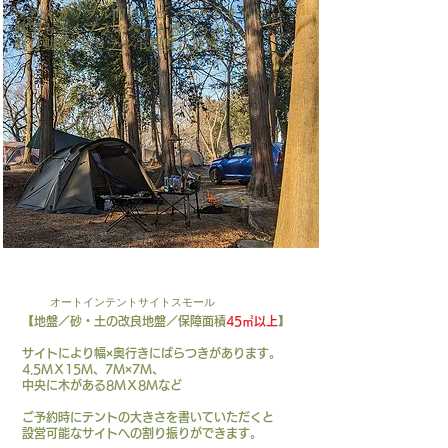
ソロ・カップル向けのコンパクトサイト。
眺望もよくプライベート感たっぷり
​軽自動車+ソロテント程度に最適♪
AT-S
オートインテントサイトスモール
【地盤／砂・土の改良地盤／保障面積
45㎡以上
】
サイトにより幅×奥行きにばらつきがあります。
4.5ＭＸ15Ｍ、7Ｍ×7Ｍ、
中央に木がある8ＭＸ8Ｍなど
​ご予約時にテントの大きさを書いていただくと
設営可能なサイトへの割り振りができます。