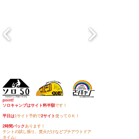
point!
ソロキャンプはサイト料半額
です！
平日は
1サイト予約で
2サイト
使ってＯＫ！
2時間パック
あります！
テントの試し張り、
焚火だけなどプチアウトドア
タイム♪