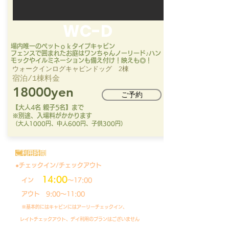
WC-D
場内唯一のペットｏｋタイプキャビン
​フェンスで囲まれたお庭はワンちゃんノーリード♪ハン
モックやイルミネーションも備え付け！映えも◎！
ウォークインログキャビンドッグ 2棟
​宿泊/1棟料金​
18000yen
ご予約
【大人4名 親子5名】まで
※別途、入場料がかかります
（大人1000円、中人600円、子供300円）
ご利用時間
●チェックイン/チェックアウト
14:00
イン
～17:00
アウト 9:00～
​11:00
​
※
​基本的には
キャビンにはアーリーチェックイン、
レイトチェックアウト、デイ利用のプランはございません