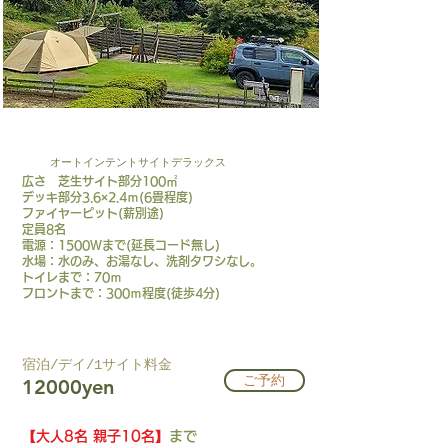
AT-D
オートインテントサイトデラックス
広さ 芝生サイト部分100㎡
デッキ部分3.6×2.4ｍ(6畳程度)
ファイヤーピット(薪別途)
定員8名
電源：1500Ｗまで(延長コード無し)
水場：水のみ、お湯なし、洗剤タワシなし。
トイレまで：70ｍ
フロントまで：300ｍ程度(徒歩4分)
​宿泊/デイ/1サイト料金​
ご予約
12000yen
【大人8名 親子10名】
まで