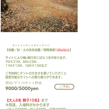
AT-L
オートインテントサイトラージ
【地盤／砂・土の改良地盤／保障面積
120㎡以上
】
サイトにより幅×奥行きにばらつきがあります。
7ＭＸ21Ｍ、6Ｍ×23Ｍ、
11ＭＸ12Ｍ、10ＭＸ13Ｍなど
​ご予約時にテントの大きさを書いていただくと
設営可能なサイトへの割り振りができます。
​宿泊/デイ/1サイト料金​
ご予約
9000/5000yen
【大人8名 親子10名】
まで
※別途、入場料がかかります