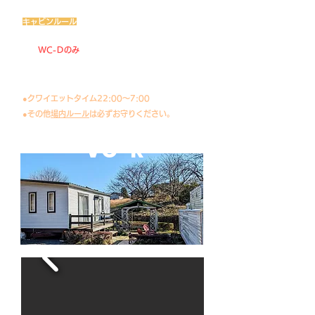
キャビンルール
●ペットをお連れのお客様
​現在
W
C-Ｄのみ
ケージに入れた状態でよろしけれ
ば室内まで可能です。室内でケージからペットを出
すのはご遠慮ください。
以外のキャビンはペット不可となります。
​●クワイエットタイム22:00～7:00
●その他
場内ルール
は必ずお守りください。
VC-R