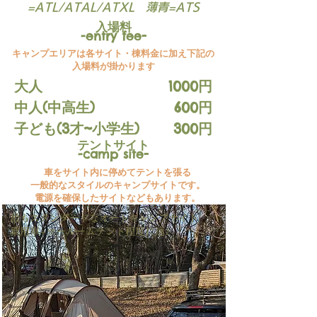
=ATL/ATAL/ATXL 薄青=ATS
入場料
-
-entry fee
キャンプエリアは各サイト・棟料金に加え下記の
入場料が掛かります
大人
1000円
中人(中高生)
600円
子ども(3才~小学生)
300円
テントサイト
-
-camp site
車をサイト内に停めてテントを張る
一般的なスタイルのキャンプサイトです。
​電源を確保したサイトなどもあります。
最もスタンダードなオートキャンプサイト
乗用車+ツールームテント程度に適♪