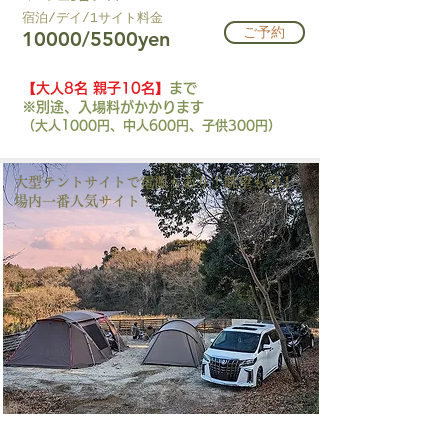
​宿泊/デイ/1サイト料金​
ご予約
10000/5500yen
【大人8名 親子10名】
まで
※別途、入場料がかかります
（大人1000円、中人600円、子供300円）
​大型テントサイトで電源もあり！眺望も◎！
​場内一番人気サイト！
AT-AL-2