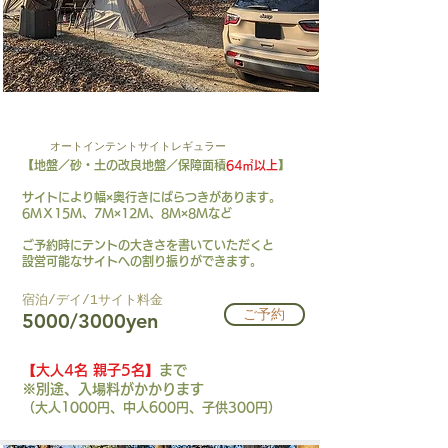
AT-R
オートインテントサイトレギュラー
【地盤／砂・土の改良地盤／保障面積
64㎡以上
】
サイトにより幅×奥行きにばらつきがあります。
6ＭＸ15Ｍ、7Ｍ×12Ｍ、8Ｍ×8Ｍなど
​ご予約時にテントの大きさを書いていただくと
設営可能なサイトへの割り振りができます。
​宿泊/デイ/1サイト料金​
ご予約
5000/3000yen
【大人4
名 親子5
名】
まで
※別途、入場料がかかります
（大人1000円、中人600円、子供300円）