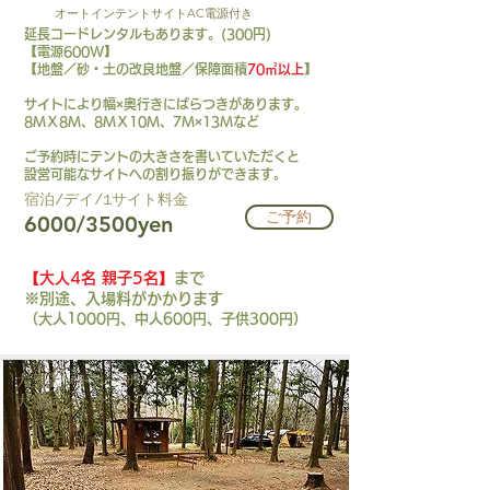
オートインテントサイトAC電源付き
延長コードレンタルもあります。(300円)
【電源600W】
【地盤／砂・土の改良地盤／保障面積
70㎡以上
】
サイトにより幅×奥行きにばらつきがあります。
8ＭＸ8Ｍ、8ＭＸ10Ｍ、7Ｍ×13Ｍなど
​ご予約時にテントの大きさを書いていただくと
設営可能なサイトへの割り振りができます。
​宿泊/デイ/1サイト料金​
ご予約
6000/3500yen
【大人4名 親子5名】
まで
※別途、入場料がかかります
（大人1000円、中人600円、子供300円）
大型テントユーザーやグルキャンに◎
​大型テントサイト！