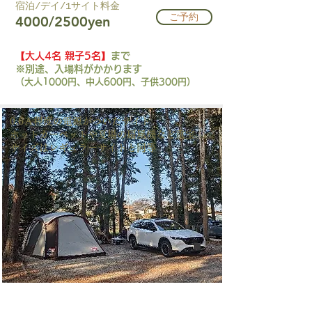
​宿泊/デイ/1サイト料金​
ご予約
4000/2500yen
【大人4名 親子5名】
まで
※別途、入場料がかかります
（大人1000円、中人600円、子供300円）
0.6Ａ程度の電源がついたサイト
ホットカーペットや夏場の扇風機など重宝。
​サイズはレギュラーサイトと同等
AT-A