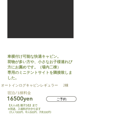
AC-R
車横付け可能な快適キャビン。
荷物が多い方や、小さなお子様連れび
方にお薦めです。（場内二棟）
専用のミニテントサイトを隣接致しま
した。
​オートインログキャビンレギュラー
​2棟
​宿泊/1棟料金​
16500yen
ご予約
【大人4名 親子5名】まで
※別途、入場料がかかります
（大人1000円、中人600円、子供300円）