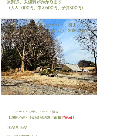
※別途、入場料がかかります
（大人1000円、中人600円、子供300円）
​最広サイト！三家族までカバー！奥まったとこ
ろにあってプライベート感も〇！2026.2新
設！
AT-XL
オートインテントサイト特大
【地盤／砂・土の改良地盤／面積
256㎡
】
16ＭＸ16Ｍ