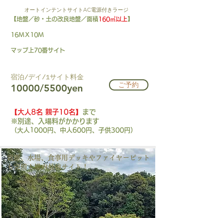
オートインテントサイトAC電源付きラージ
【地盤／砂・土の改良地盤／面積
160㎡以上
】
16ＭＸ10Ｍ
​マップ上70番サイト
​宿泊/デイ/1サイト料金​
ご予約
10000/5500yen
【大人8名 親子10名】
まで
※別途、入場料がかかります
（大人1000円、中人600円、子供300円）
電源、水場、食事用​​デッキやファイヤーピット
も完備！場内最強サイト！