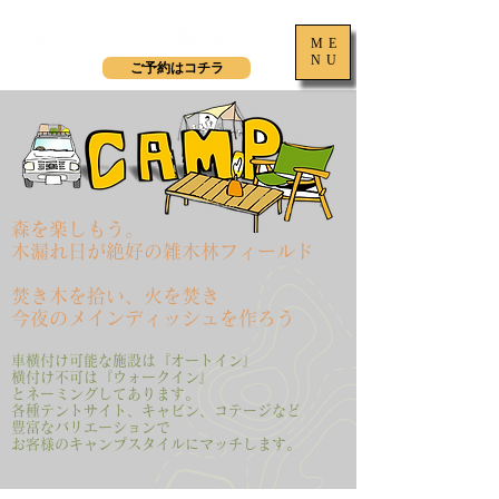
​初めてのキャンプに、ちょっとキャンプに。茨城県つくば市オートキャンプ＆バーベキュー場
ME
NU
ご予約はコチラ
森を楽しもう。
木漏れ日が絶好の雑木林フィールド
焚き木を拾い、火を焚き
今夜のメインディッシュを作ろう
車横付け可能な施設は『オートイン』
横付け不可は『ウォークイン』
とネーミングしてあります。
各種テントサイト、キャビン、コテージなど
豊富なバリエーションで
お客様のキャンプスタイルにマッチします。