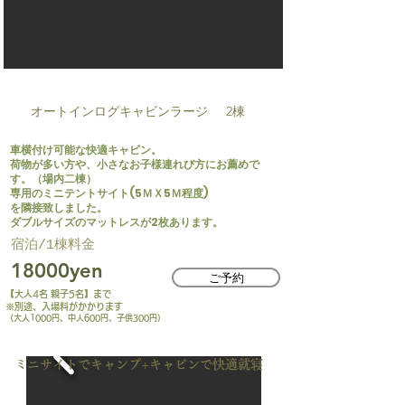
AC-L
​オートインログキャビンラージ
​2棟
車横付け可能な快適キャビン。
荷物が多い方や、小さなお子様連れび方にお薦めで
す。（場内二棟）
専用のミニテントサイト(5ＭＸ5Ｍ程度)
を隣接致しました。
​ダブルサイズのマットレスが2枚あります。
​宿泊/1棟料金​
18000yen
ご予約
【大人4名 親子5名】まで
※別途、入場料がかかります
（大人1000円、中人600円、子供300円）
​ミニサイトでキャンプ+キャビンで快適就寝