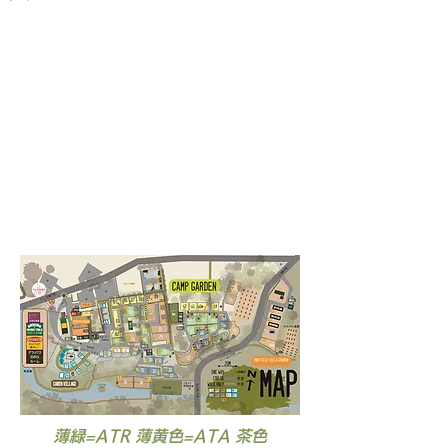
​薄緑=ATR 薄黄色=ATA 茶色