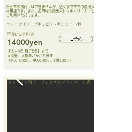
自動車の横付けはできませんが、近くまで車での搬出入
は可能です。また、お荷物の搬出入にはキャリーカーも
ご利用いただけます。
ウォークインログキャビンレギュラー
​2棟
​宿泊/1棟料金​
ご予約
140
00yen
【大人4名 親子5名】まで
※別途、入場料がかかります
（大人1000円、中人600円、子供300円）
ドッグラン付き フェンスでプライベート感