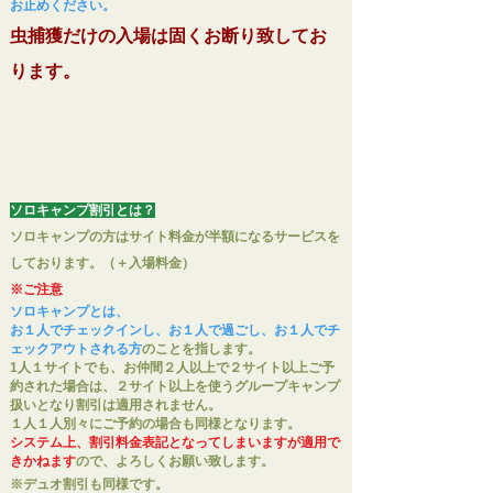
お止めください。
虫捕獲だけの入場
は固くお断り致してお
ります。
ソロキャンプ割引とは？
ソロキャンプの方はサイト料金が半額になるサー
ビ
スを
しております。（＋入場料金）
※ご注意
ソロキャンプとは、
お１人でチェックインし、お１人で過ごし、お１人でチ
ェックアウトされる方
のことを指します。
1人１サイトでも、お仲間２人以上で２サイト以上ご予
約された場合は、２サイト以上を使うグループキャンプ
扱いとなり割引は適用されません。
１人１人別々にご予約の場合も同様となります。
システム上、割引料金表記となってしまいますが適用で
きかねます
ので、よろしくお願い致します。
​※デュオ割引も同様です。