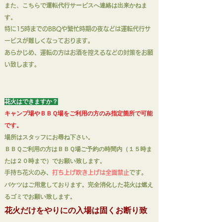
また、こちらで運転代行サービスへ連絡は出来かねま
す。
特に15
時までのBBQや繁忙時期の夜などは運転代行サ
ービスが難しくなっております。
あらかじめ、運転の方はお酒を控えるなどの対策をお願
い致します。
花火
はできますか？
キャンプ場やＢＢＱ場をご利用の方のみ指定箇所で可能
です。
場所はスタッフにお尋ね下さい。
Ｂ
ＢＱご利用の方はＢＢＱ場ご予約の時間内（１５時ま
たは２０時まで）でお願い致します。
手持ち花火のみ、
打ち上げ吹き上げは全面禁止
です。
バケツはご用意しております。
完全消化した花火は燃え
るゴミでお願い致します。
花
火だけをやりにの入場は固くお断り致