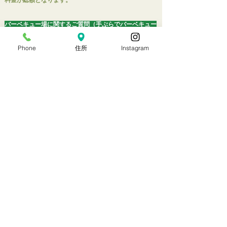
料金
が総額となります。
バーベキュー場に関するご質問（手ぶらでバーベキュー
編）
Phone
住所
Instagram
追加の食材の
持込はすべてＯＫです。
１プランごとの量は5人前を想定しております。お皿、
お箸は5人前はお付けしております。
調味料は塩・コショウが付いております。
飲み物、コップはプランに含まれませんのでご用意をお
願い致します。
当日の追加注文はできますか？
申し訳ありません。事前予約分のみのご提供となりま
す。
ご予約は2日前までとなります。
プランを複数注文する団体様の場
合は仕入先への確認の
為、７日前までにご予約確定をお願い致します。
焚き火は？