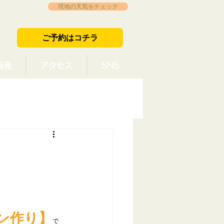
現地の天気をチェック
ご予約はコチラ
販売
アクセス
SNS
。
ン作り】
で