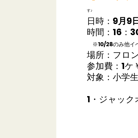
す♪
日時：
9月9
時間：16：3
　※10/28のみ他イ
場所：フロ
参加費：1ケ￥
対象：小学
1・ジャック