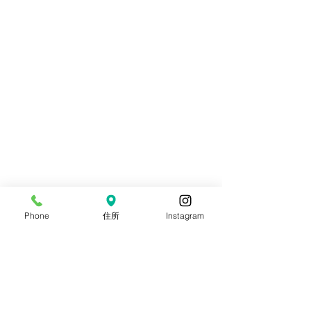
Phone
住所
Instagram
コメント
8月目玉イベント【流しそ
海の日連休ビン
コメントを追加…