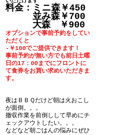
いただけます
料金：ミニ森￥450
　　　並み森￥700
　　　大森　￥900
オプションで事前予約をしてい
ただくと
-￥100でご提供できます！
事前予約が無い方でも前日土曜
日の17：00までにフロントに
て食券をお買い求めいただきま
す。
夜はＢＢＱだけど朝は火おこし
が面倒。。。
撤収作業を前倒しして早めにチ
ェックアウトしたい。。。
などなど朝ごはんの悩みにぜひ