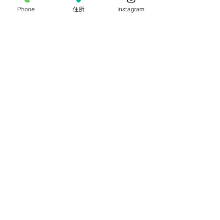
Phone
住所
Instagram
コメント
8月目玉イベント【流しそ
海の日連休ビン
コメントを追加…
うめん大会】
お知らせ
つくば文化郷
吉瀬ポッタリィ-体験陶芸-
手乃音-手仕事生活道具-
珈琲屋 まめは
雑貨店 kakaya
ibaraki camp
フォンテーヌの森
CAMP&BBQ1992