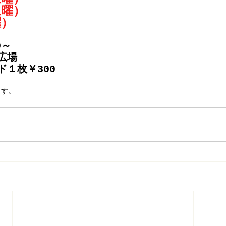
土曜）
曜）
0～
広場
１枚￥300
ます。