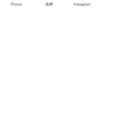
Phone
住所
Instagram
コメント
8月目玉イベント【流しそ
海の日連休ビン
コメントを追加…
うめん大会】
お知らせ
つくば文化郷
吉瀬ポッタリィ-体験陶芸-
手乃音-手仕事生活道具-
珈琲屋 まめは
雑貨店 kakaya
ibaraki camp
フォンテーヌの森
CAMP&BBQ1992