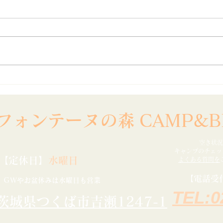
8月目玉イベント【流しそう
海の
めん大会】
らせ
フォンテーヌの森
​
CAMP&B
空き状況
​キャンプのチェ
【定休日】
水曜日
​よくある質問を
【
電話受
ＧＷやお盆休み
は水曜日も営業
TEL:0
茨城県つくば市吉瀬1247-1