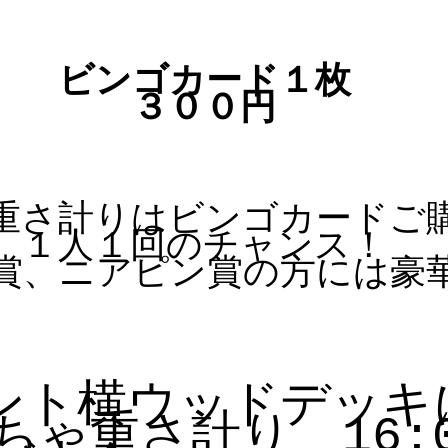
ビンゴカード１枚
３００円
重さ計りはビンゴカードご
１人１回のチャンス！
賞、ニアピン賞の方には豪
ント横ウッドデッキ
ちゃ重さ計り　16:0