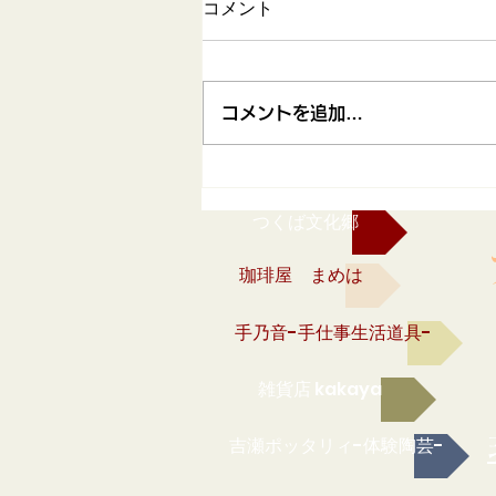
コメント
コメントを追加…
2026ぶどう狩り体験のお知
らせ
つくば文化郷
珈琲屋 まめは
手乃音-手仕事生活道具-
雑貨店 kakaya
吉瀬ポッタリィ-体験陶芸-