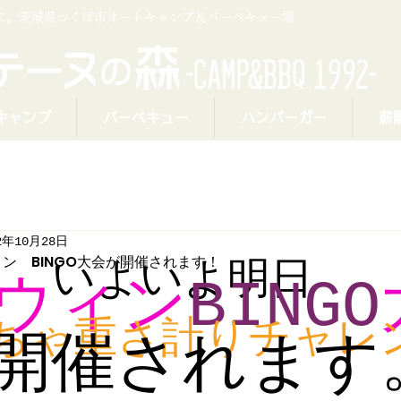
プに。茨城県つくば市オートキャンプ＆バーベキュー場
キャンプ
バーベキュー
ハンバーガー
薪
2年10月28日
ィン BINGO大会が開催されます！
いよいよ明日
ウィン
BINGO
ちゃ重さ計りチャレ
開催されます