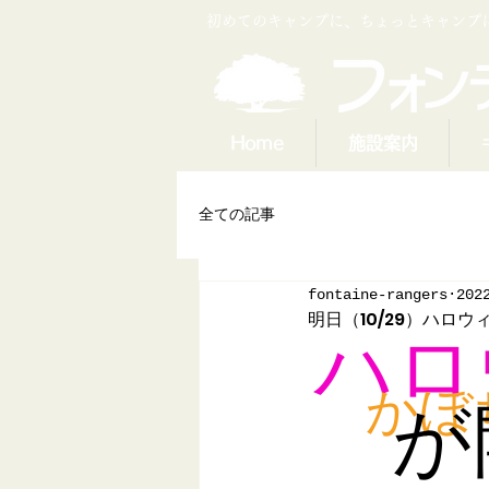
​初めてのキャンプに、ちょっとキャン
Home
施設案内
全ての記事
fontaine-rangers
202
明日（10/29）ハロウ
ハロ
かぼ
が