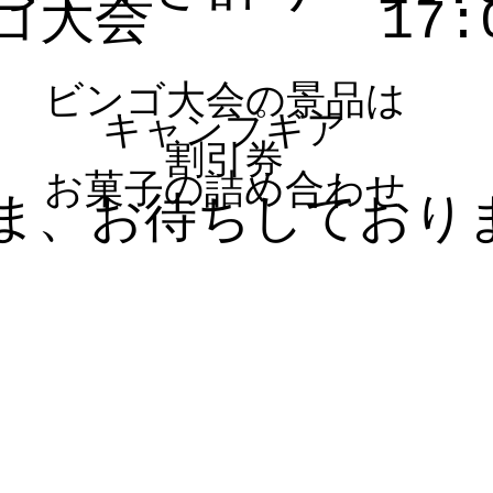
大会       17:
ビンゴ大会の景品は
キャンプギア
割引券
お菓子の詰め合わせ
ま、お待ちしており