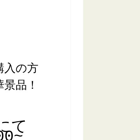
購入の方
華景品！
にて
0~