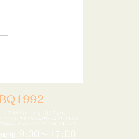
日連休ビンゴ大会のお知
BQ1992
・ご予約は予約ページをご覧ください。
ックインは17時までなら
ご連絡は必要ありません。
ご覧になっても分からないことがありましたら↓
9:00～17:00
付時間】