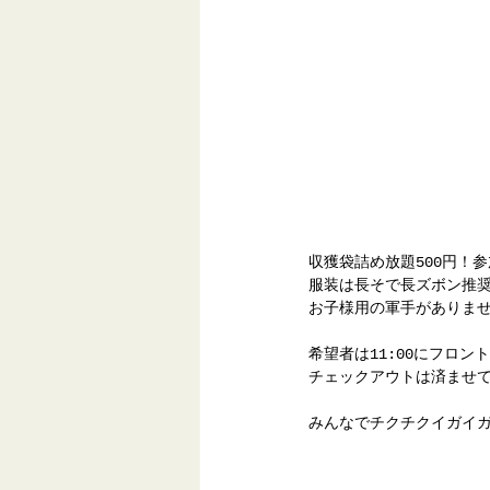
収獲袋詰め放題500円！
服装は長そで長ズボン推
お子様用の軍手がありま
希望者は11:00にフロン
チェックアウトは済ませ
みんなでチクチクイガイガ