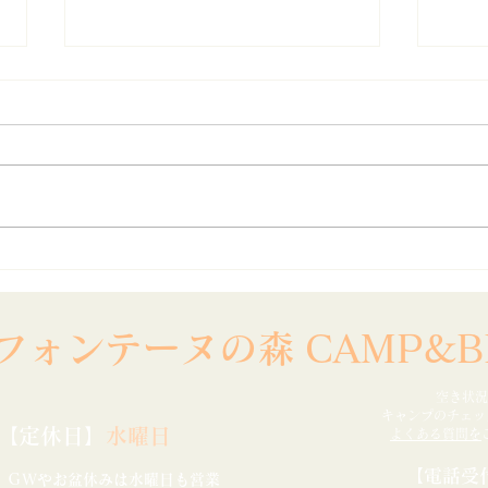
8月目玉イベント【流しそう
海の
めん大会】
らせ
フォンテーヌの森
​
CAMP&B
空き状況
​キャンプのチェ
【定休日】
水曜日
​よくある質問を
【
電話受
ＧＷやお盆休み
は水曜日も営業