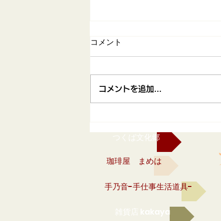
コメント
コメントを追加…
2026ぶどう狩り体験のお知
らせ
つくば文化郷
珈琲屋 まめは
手乃音-手仕事生活道具-
雑貨店 kakaya