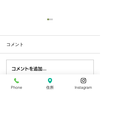
コメント
8月目玉イベント【流しそ
海の日連休ビン
コメントを追加…
うめん大会】
お知らせ
Phone
住所
Instagram
つくば文化郷
吉瀬ポッタリィ-体験陶芸-
手乃音-手仕事生活道具-
珈琲屋 まめは
雑貨店 kakaya
ibaraki camp
フォンテーヌの森