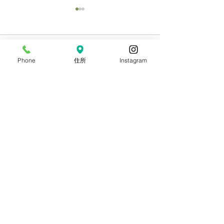
コメント
Phone
住所
Instagram
8月目玉イベント【流しそ
海の日連休ビン
コメントを追加…
うめん大会】
お知らせ
つくば文化郷
吉瀬ポッタリィ-体験陶芸-
手乃音-手仕事生活道具-
珈琲屋 まめは
雑貨店 kakaya
ibaraki camp
フォンテーヌの森
CAMP&BBQ1992
空き状況・ご予約は予約ページをご覧ください。
​キャンプのチェックインは17時までなら
ご連絡は必要ありません。