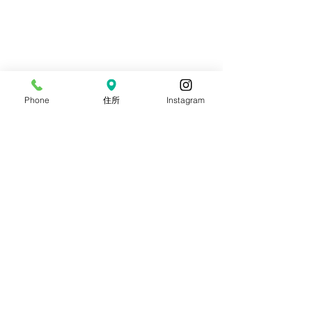
Phone
住所
Instagram
コメント
8月目玉イベント【流しそ
海の日連休ビン
コメントを追加…
うめん大会】
お知らせ