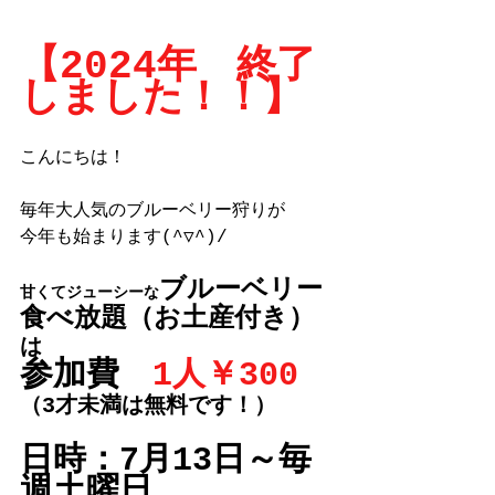
【2024年　終了
しました！！】
こんにちは！
毎年大人気のブルーベリー狩りが
今年も始まります(^▽^)/
ブルーベリー
甘くてジューシーな
食べ放題（お土産付き）
は
参加費　
1人￥300
（3才未満は無料です！）
日時：7月13日～毎
週土曜日