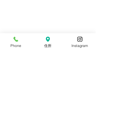
Phone
住所
Instagram
コメント
8月目玉イベント【流しそ
海の日連休ビン
コメントを追加…
うめん大会】
お知らせ