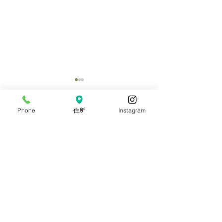
Phone
住所
Instagram
コメント
8月目玉イベント【流しそ
海の日連休ビン
コメントを追加…
うめん大会】
お知らせ
つくば文化郷
吉瀬ポッタリィ-体験陶芸-
手乃音-手仕事生活道具-
珈琲屋 まめは