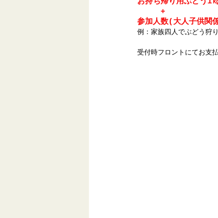
お持ち帰り用ぶどう1㎏ま
　　　+
参加人数(大人子供関係
例：家族四人でぶどう狩り　お
受付時フロントにてお支