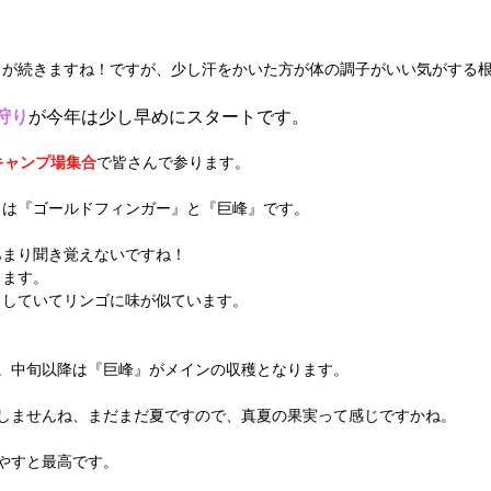
日が続きますね！ですが、少し汗をかいた方が体の調子がいい気がする
狩り
が今年は少し早めにスタートです。
0キャンプ場集合
で皆さんで参ります。
うは『ゴールドフィンガー』と『巨峰』です。
あまり聞き覚えないですね！
ります。
としていてリンゴに味が似ています。
。中旬以降は『巨峰』がメインの収穫となります。
じしませんね、まだまだ夏ですので、真夏の果実って感じですかね。
やすと最高です。