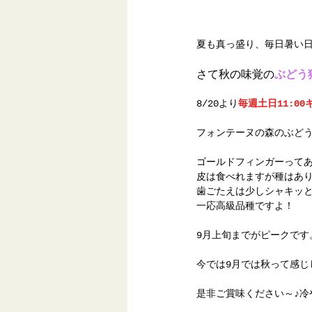
夏も真っ盛り、毎日暑い
さて秋の味覚の
ぶどう
8/20より
毎週土日11:0
フォンテーヌの森のぶど
ゴールドフィンガーって
皮は食べれますが種はあ
歯ごたえは少しシャキッ
一応高級品種ですよ！
9月上旬までがピークです
今では9月では秋って感
是非ご賞味ください～♪冷