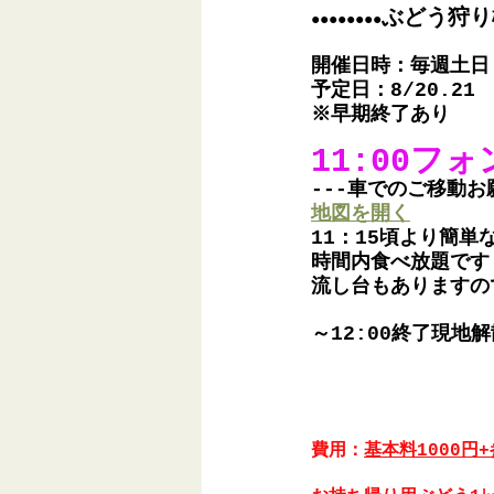
ぶどう狩り
●●●●●●●●
開催日時：毎週土日
予定日：8/20.21　8
※早期終了あり
11:00フ
---車でのご移動お
地図を開く
11：15頃より簡
時間内食べ放題です
流し台もありますの
～12:00終了現地解
費用：
基本料1000円+