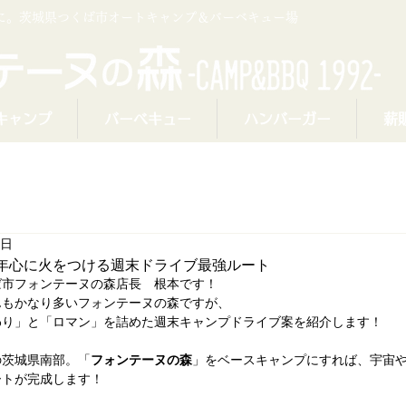
プに。茨城県つくば市オートキャンプ＆バーベキュー場
キャンプ
バーベキュー
ハンバーガー
薪
8日
年心に火をつける週末ドライブ最強ルート
ば市フォンテーヌの森店長　根本です！
んもかなり多いフォンテーヌの森ですが、
わり」と「ロマン」を詰めた週末キャンプドライブ案を紹介します！
の茨城県南部。「
フォンテーヌの森
」をベースキャンプにすれば、宇宙
ートが完成します！