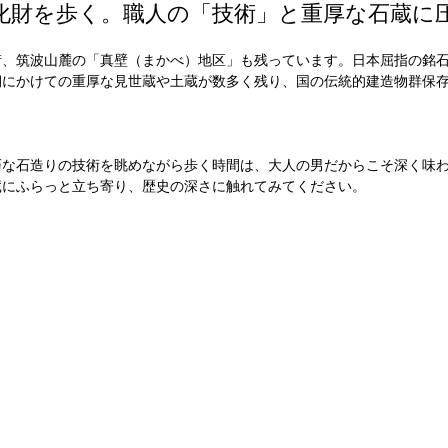
化財を歩く。職人の「技術」と重厚な石蔵に
街、筑波山麓の「真壁（まかべ）地区」も残っています。日本屈指の銘
期にかけての重厚な見世蔵や土蔵が数多く残り、国の伝統的建造物群保
巧な石造りの技術を眺めながら歩く時間は、大人の男だからこそ深く味
蔵にふらっと立ち寄り、歴史の深さに触れてみてください。