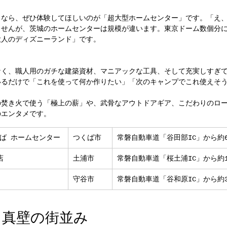
るなら、ぜひ体験してほしいのが「超大型ホームセンター」です。「え
ませんが、茨城のホームセンターは規模が違います。東京ドーム数個分
大人のディズニーランド」です。
なく、職人用のガチな建築資材、マニアックな工具、そして充実しすぎ
いるだけで「これを使って何か作りたい」「次のキャンプでこれ使えそ
の焚き火で使う「極上の薪」や、武骨なアウトドアギア、こだわりのロ
のエンタメです。
ば ホームセンター
つくば市
常磐自動車道「谷田部IC」から約6
店
土浦市
常磐自動車道「桜土浦IC」から約1
 守谷店	
守谷市
常磐自動車道「谷和原IC」から約3.
市】真壁の街並み