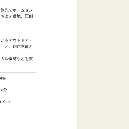
、旅先でホームセン
におよぶ敷地、圧倒
ているアウトドア・
う」と、創作意欲と
ーカル食材などを買
km
0分
9km