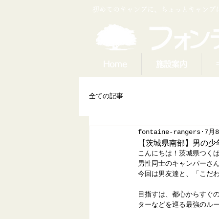
​初めてのキャンプに、ちょっとキャン
Home
施設案内
全ての記事
fontaine-rangers
7月
【茨城県南部】男の少
こんにちは！茨城県つく
男性同士のキャンパーさ
今回は男友達と、「こだ
目指すは、都心からすぐ
ターなどを巡る最強のル