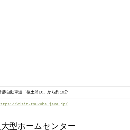
常磐自動車道「桜土浦IC」から約10分
https://visit-tsukuba.jaxa.jp/
の超大型ホームセンター