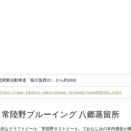
北関東自動車道「桜川筑西IC」から約20分
ttps://www.kankou-sakuragawa.jp/page/page000141.html
市】常陸野ブルーイング 八郷蒸留所
界的なクラフトビール「常陸野ネストビール」でおなじみの木内酒造が