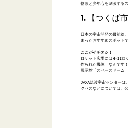
物欲と少年心を刺激する
1. 【つくば
日本の宇宙開発の最前線
まったおすすめスポット
ここがイチオシ！
ロケット広場にはH-II
作られた機体」なんです
展示館「スペースドーム
JAXA筑波宇宙センター
クセスなどについては、