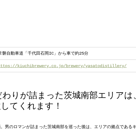
常磐自動車道「千代田石岡IC」から車で約25分
https://kiuchibrewery.co.jp/brewery/yasatodistillery/
だわりが詰まった茨城南部エリアは
激してくれます！
酒。男のロマンが詰まった茨城南部を巡った後は、エリアの拠点である